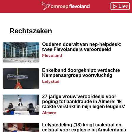
Live
Rechtszaken
Ouderen doelwit van nep-helpdesk:
twee Flevolanders veroordeeld
flevoland
Enkelband doorgeknipt: verdachte
Kempenaargroep voortvluchtig
lelystad
27-jarige vrouw veroordeeld voor
poging tot bankfraude in Almere: 'Ik
raakte verstrikt in mijn eigen leugens'
almere
Lelystedeling (18) krijgt taakstraf en
celstraf voor explosie bij Amsterdams