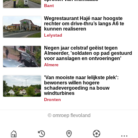
bant
Wegrestaurant Hajé naar hoogste
rechter om drive-thru’s langs A6 te
kunnen realiseren
lelystad
Negen jaar celstraf geëist tegen
Almeerder, 'soldaten op pad gestuurd
voor aanslagen en ontvoeringen'
almere
'Van mooiste naar lelijkste plek':
bewoners willen hogere
schadevergoeding na bouw
windturbines
dronten
© omroep flevoland
2026-08-10 03:27:06