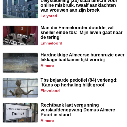
Lelystedeling (23) staat terecht voor
online misbruik, twaalf aanklachten
van vrouwen aan zijn broek
lelystad
Man die Emmeloorder doodde, wil
sneller einde tbs: 'Mijn leven gaat naar
de tering'
emmeloord
Hardnekkige Almeerse burenruzie over
lekkage badkamer lijkt voorbij
almere
Tbs bejaarde pedofiel (84) verlengd:
'Kans op herhaling blijft groot'
flevoland
Rechtbank laat vergunning
verslaafdenopvang Domus Almere
Poort in stand
almere