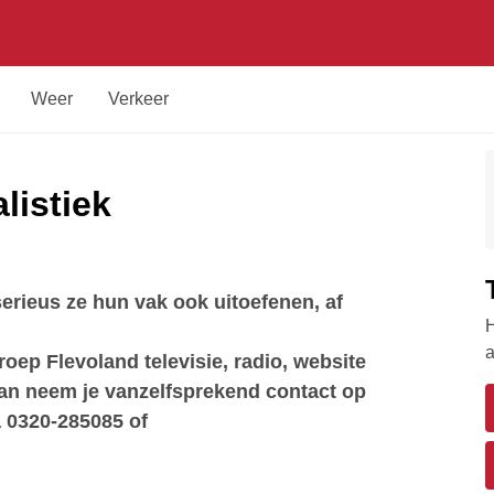
Weer
Verkeer
listiek
erieus ze hun vak ook uitoefenen, af
H
a
oep Flevoland televisie, radio, website
 dan neem je vanzelfsprekend contact op
a 0320-285085 of