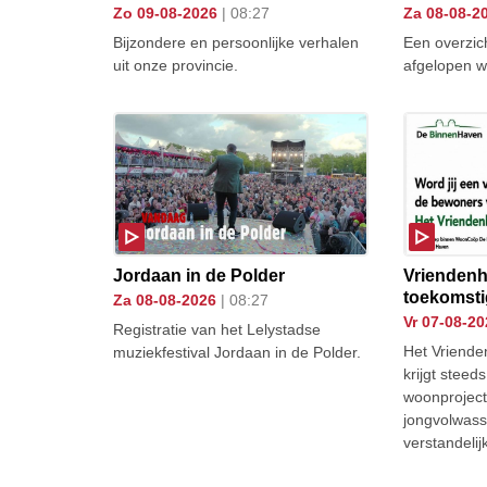
zo 09-08-2026
| 08:27
za 08-08-2
Bijzondere en persoonlijke verhalen
Een overzic
uit onze provincie.
afgelopen w
Jordaan in de Polder
Vriendenh
toekomst
za 08-08-2026
| 08:27
vr 07-08-2
Registratie van het Lelystadse
Het Vriende
muziekfestival Jordaan in de Polder.
krijgt steed
woonproject
jongvolwas
verstandelij