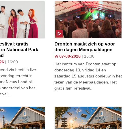
stival: gratis
Dronten maakt zich op voor
 in Nationaal Park
drie dagen Meerpaaldagen
nd
vr 07-08-2026
| 15:30
026
| 16:00
Het centrum van Dronten staat op
end zin heeft in live
donderdag 13, vrijdag 14 en
 zondag terecht in
zaterdag 15 augustus opnieuw in het
ark Nieuw Land bij
teken van de Meerpaaldagen. Het
s onderdeel van het
gratis familiefestival...
ival...