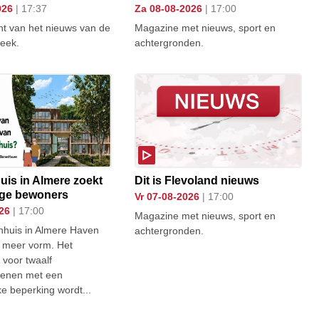
026
| 17:37
za 08-08-2026
| 17:00
ht van het nieuws van de
Magazine met nieuws, sport en
eek.
achtergronden.
uis in Almere zoekt
Dit is Flevoland nieuws
ige bewoners
vr 07-08-2026
| 17:00
026
| 17:00
Magazine met nieuws, sport en
nhuis in Almere Haven
achtergronden.
s meer vorm. Het
 voor twaalf
senen met een
ke beperking wordt...