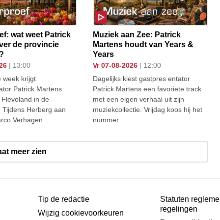
f: wat weet Patrick
Muziek aan Zee: Patrick
ver de provincie
Martens houdt van Years &
?
Years
026
| 13:00
vr 07-08-2026
| 12:00
 week krijgt
Dagelijks kiest gastpres entator
ator Patrick Martens
Patrick Martens een favoriete track
 Flevoland in de
met een eigen verhaal uit zijn
. Tijdens Herberg aan
muziekcollectie. Vrijdag koos hij het
arco Verhagen...
nummer...
aat meer zien
Tip de redactie
Statuten regleme
regelingen
Wijzig cookievoorkeuren