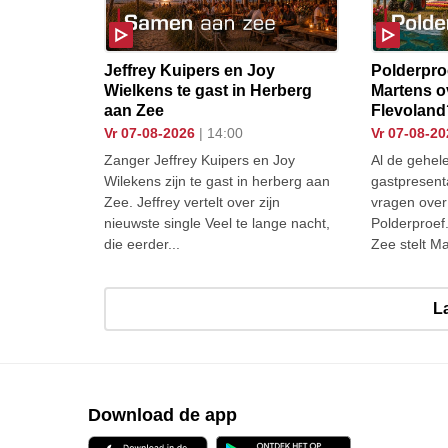
Jeffrey Kuipers en Joy
Polderproe
Wielkens te gast in Herberg
Martens o
aan Zee
Flevoland
vr 07-08-2026
| 14:00
vr 07-08-2
Zanger Jeffrey Kuipers en Joy
Al de gehele
Wilekens zijn te gast in herberg aan
gastpresent
Zee. Jeffrey vertelt over zijn
vragen over
nieuwste single Veel te lange nacht,
Polderproef
die eerder...
Zee stelt M
L
Download de app