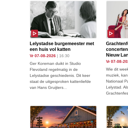
Lelystadse burgemeester met
Grachtenfe
een huis vol katten
concerten
Nieuw La
vr 07-08-2026
| 16:30
vr 07-08-2
Ger Koreman duikt in Studio
Wie dit week
Flevoland regelmatig in de
muziek, kan
Lelystadse geschiedenis. Dit keer
Nationaal P
staat de uitgesproken kattenliefde
Lelystad. Al
van Hans Gruijters...
Grachtenfest