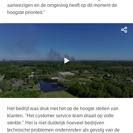
aanwezigen en de omgeving heeft op dit moment de
hoogste prioriteit."
0
s
Het bedrijf was druk met het op de hoogte stellen van
e
c
klanten. "Het customer service-team draait op volle
o
sterkte." Het is niet duidelijk hoeveel bedrijven
n
d
technische problemen ondervinden als gevolg van de