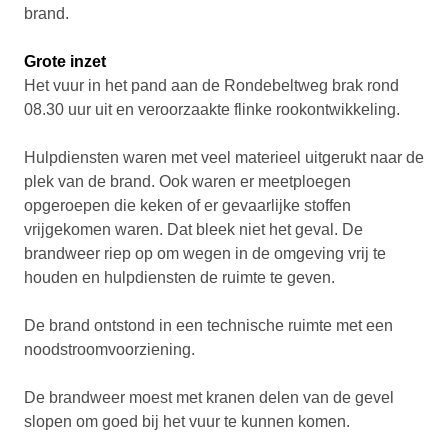
s
brand.
o
f
0
Grote inzet
s
e
Het vuur in het pand aan de Rondebeltweg brak rond
c
08.30 uur uit en veroorzaakte flinke rookontwikkeling.
o
n
d
Hulpdiensten waren met veel materieel uitgerukt naar de
s
plek van de brand. Ook waren er meetploegen
opgeroepen die keken of er gevaarlijke stoffen
vrijgekomen waren. Dat bleek niet het geval. De
brandweer riep op om wegen in de omgeving vrij te
houden en hulpdiensten de ruimte te geven.
De brand ontstond in een technische ruimte met een
noodstroomvoorziening.
De brandweer moest met kranen delen van de gevel
slopen om goed bij het vuur te kunnen komen.