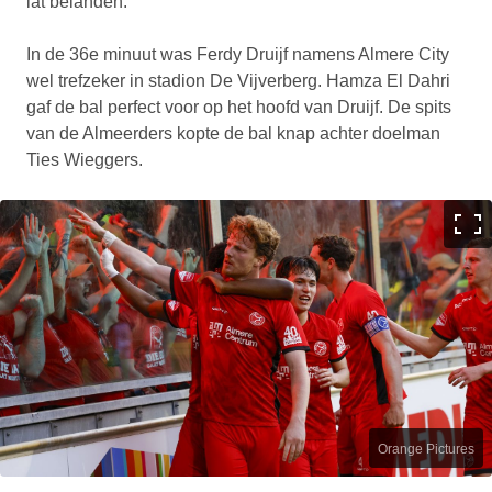
lat belanden.
In de 36e minuut was Ferdy Druijf namens Almere City
wel trefzeker in stadion De Vijverberg. Hamza El Dahri
gaf de bal perfect voor op het hoofd van Druijf. De spits
van de Almeerders kopte de bal knap achter doelman
Ties Wieggers.
Orange Pictures